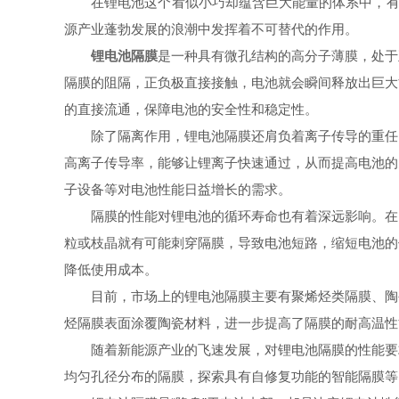
在锂电池这个看似小巧却蕴含巨大能量的体系中，有一
源产业蓬勃发展的浪潮中发挥着不可替代的作用。
锂电池隔膜
是一种具有微孔结构的高分子薄膜，处于
隔膜的阻隔，正负极直接接触，电池就会瞬间释放出巨大
的直接流通，保障电池的安全性和稳定性。
除了隔离作用，锂电池隔膜还肩负着离子传导的重任。
高离子传导率，能够让锂离子快速通过，从而提高电池的
子设备等对电池性能日益增长的需求。
隔膜的性能对锂电池的循环寿命也有着深远影响。在电
粒或枝晶就有可能刺穿隔膜，导致电池短路，缩短电池的
降低使用成本。
目前，市场上的锂电池隔膜主要有聚烯烃类隔膜、陶瓷
烃隔膜表面涂覆陶瓷材料，进一步提高了隔膜的耐高温性
随着新能源产业的飞速发展，对锂电池隔膜的性能要求
均匀孔径分布的隔膜，探索具有自修复功能的智能隔膜等