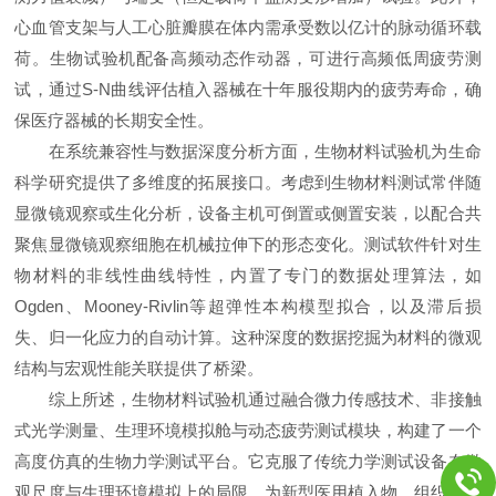
心血管支架与人工心脏瓣膜在体内需承受数以亿计的脉动循环载
荷。生物试验机配备高频动态作动器，可进行高频低周疲劳测
试，通过S-N曲线评估植入器械在十年服役期内的疲劳寿命，确
保医疗器械的长期安全性。
在系统兼容性与数据深度分析方面，生物材料试验机为生命
科学研究提供了多维度的拓展接口。考虑到生物材料测试常伴随
显微镜观察或生化分析，设备主机可倒置或侧置安装，以配合共
聚焦显微镜观察细胞在机械拉伸下的形态变化。测试软件针对生
物材料的非线性曲线特性，内置了专门的数据处理算法，如
Ogden、Mooney-Rivlin等超弹性本构模型拟合，以及滞后损
失、归一化应力的自动计算。这种深度的数据挖掘为材料的微观
结构与宏观性能关联提供了桥梁。
综上所述，生物材料试验机通过融合微力传感技术、非接触
式光学测量、生理环境模拟舱与动态疲劳测试模块，构建了一个
高度仿真的生物力学测试平台。它克服了传统力学测试设备在微
观尺度与生理环境模拟上的局限，为新型医用植入物、组织工程