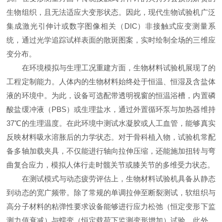
生物组织，且无法适应大变形状态。因此，现代生物试验机广泛
集成激光引伸计或数字图像相关（DIC）非接触式应变测量系
统，通过光学追踪试样表面的散斑图案，实时绘制全场的三维应
变分布。
在环境模拟与生理工况重建方面，生物材料试验机展现了的
工程定制能力。人体内的生物材料始终处于恒温、恒湿及含盐体
液的环境中。为此，设备可选配带透明视窗的恒温浴槽，内置磷
酸盐缓冲液（PBS）或生理盐水，通过外置循环泵与加热器维持
37℃的生理温度。在此环境中测试水凝胶或人工血管，能够真实
反映材料吸水溶胀后的力学状态。对于骨科植入物，试验机常配
备多轴加载夹具，不仅能进行轴向拉伸压缩，还能施加扭转与弯
曲复合应力，模拟人体行走时髋关节或膝关节的多维受力状态。
在测试模式与动态疲劳评估上，生物材料试验机具备从静态
到动态的宽广频带。除了常规的单调拉伸至断裂测试，软组织与
高分子材料的粘弹性要求设备能够进行应力松弛（恒定变形下监
测力值衰减）与蠕变（恒定载荷下监测变形增加）试验。此外，