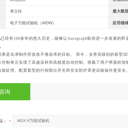
单立柱
最大载
电子万能试验机（WDW）
应用领
机
已经有100多年的悠久历史，能够让Autograph取得进一步发展的即
机
结果是岛津制作所孜孜不倦追求的目标。 而今，业界高级别的新型试验
多控制单元实现了高速采样和高精度自动控制。搭载了用户界面的智
数据处理。配置新型的行程限位开关和安全防护罩使试验操作更安全
咨询
品：