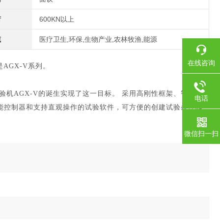
荷
600KN以上
域
医疗卫生,环保,生物产业,农林牧渔,能源
在线咨询
是AGX-V系列。
机AGX-V的诞生实现了这一目标。 采用高刚性框架、智能横
电话
能控制器和支持直观操作的试验软件，可方便的创建试验条件和
。
微信扫一扫