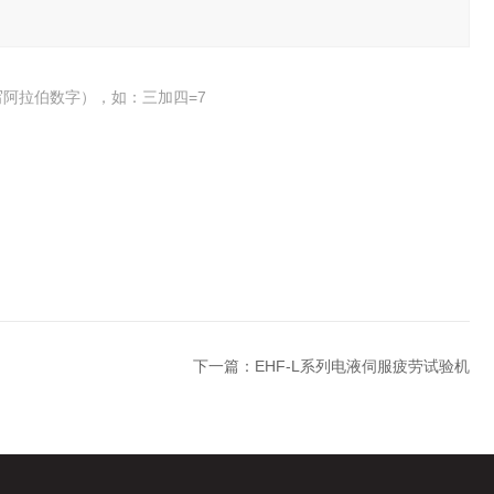
阿拉伯数字），如：三加四=7
下一篇：
EHF-L系列电液伺服疲劳试验机