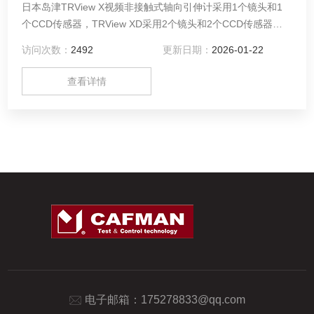
日本岛津TRView X视频非接触式轴向引伸计采用1个镜头和1
个CCD传感器，TRView XD采用2个镜头和2个CCD传感器。
本引伸 计适合布、纸、薄膜、箔及高低温环境箱内不能安装接
访问次数：
2492
更新日期：
2026-01-22
触式引伸计的样品进行轴向、径向 的变形测量，并通过选择镜
头视野达到变化测量范围的目的。
查看详情
电子邮箱：
175278833@qq.com