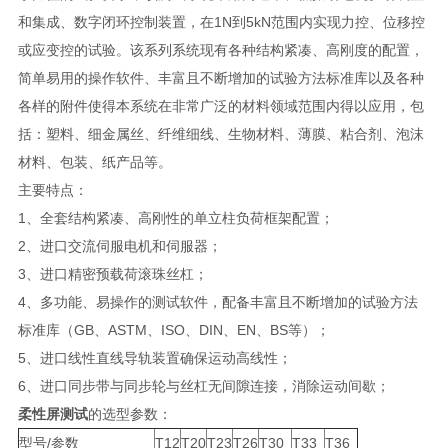
和集成、数字闭环控制装置，在1N到5kN范围内实现力控、位移控
或应变控的试验。该系列系统现有各种结构紧凑、高刚度的配置，
简单易用的操作软件、丰富且不断增加的试验方法标准库以及各种
各样的附件使得本系统在非常广泛的材料领域范围内得以应用，包
括：塑料、细金属丝、纤维细线、生物材料、薄膜、粘合剂、泡沫
材料、包装、纸产品等。
主要特点：
1、全套结构紧凑、高刚性的单立柱负荷框架配置；
2、进口交流伺服电机和伺服器；
3、进口精密预载荷滚珠丝杠；
4、多功能、易操作的测试软件，配备丰富且不断增加的试验方法
标准库（GB、ASTM、ISO、DIN、EN、BS等）；
5、进口线性直线导轨装置确保运动高线性；
6、进口同步带与同步轮与丝杠无间隙连接，消除运动间歇；
柔性屏测试
的选型参数：
型号/参数
T12
T20
T23
T26
T30
T33
T36