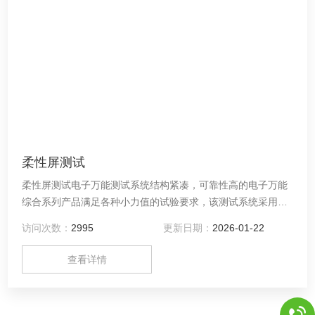
柔性屏测试
柔性屏测试电子万能测试系统结构紧凑，可靠性高的电子万能
综合系列产品满足各种小力值的试验要求，该测试系统采用高
速率、低振动电机驱动装置和集成、在1N到5kN范围内实现力
访问次数：
2995
更新日期：
2026-01-22
控等丰富且不断增加的试验方法标准库以及各种各样的附件使
得本系统在非常广泛的材料领域范围内得以应用。
查看详情